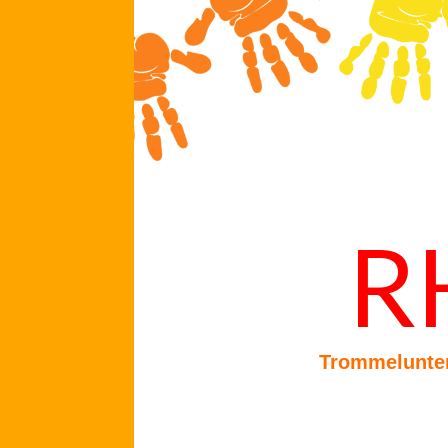
R
Trommelunterr