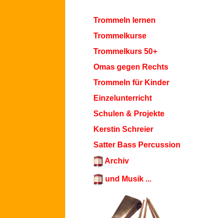
Trommeln lernen
Trommelkurse
Trommelkurs 50+
Omas gegen Rechts
Trommeln für Kinder
Einzelunterricht
Schulen & Projekte
Kerstin Schreier
Satter Bass Percussion
Archiv
und Musik ...